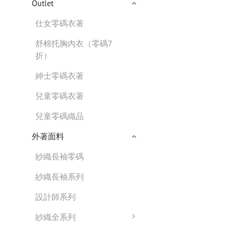
Outlet
仕女零碼衣著
舒棉托胸內衣（零碼7
折）
紳士零碼衣著
兒童零碼衣著
兒童零碼織品
外著面料
紗織長袖零碼
紗織長袖系列
設計師系列
紗織全系列