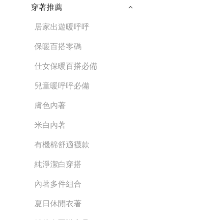
穿著推薦
居家出遊暖呼呼
保暖百搭零碼
仕女保暖百搭必備
兒童暖呼呼必備
膚色內著
米白內著
有機棉舒適襪款
純淨潔白穿搭
內著多件組合
夏日休閒衣著