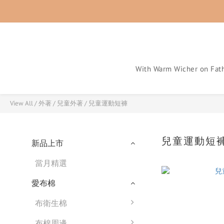
With Warm Wicher on Fath
View All
/
外著
/
兒童外著
/
兒童運動短褲
兒童運動短
新品上市
當月精選
愛布棉
布衛生棉
布棉周邊