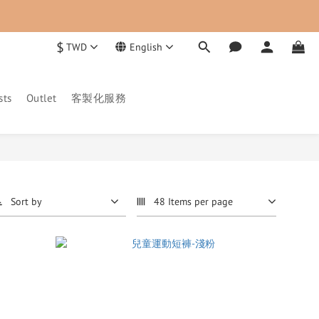
$
TWD
English
sts
Outlet
客製化服務
Sort by
48 Items per page