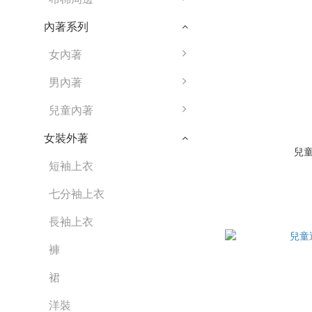
內著系列
女內著
男內著
兒童內著
女裝外著
兒
短袖上衣
七分袖上衣
長袖上衣
褲
裙
洋裝