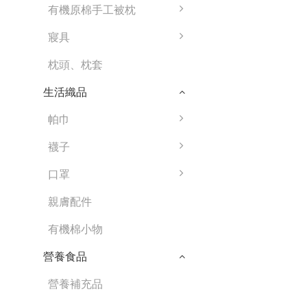
有機原棉手工被枕
寢具
枕頭、枕套
生活織品
帕巾
襪子
口罩
親膚配件
有機棉小物
營養食品
營養補充品