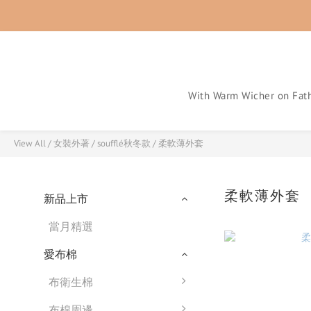
With Warm Wicher on Fath
View All
/
女裝外著
/
soufflé秋冬款
/
柔軟薄外套
柔軟薄外套
新品上市
當月精選
愛布棉
布衛生棉
布棉周邊