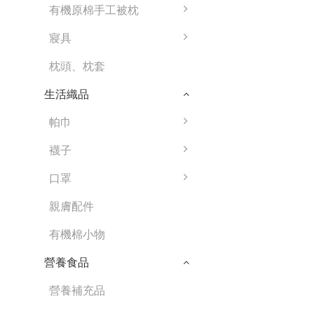
有機原棉手工被枕
寢具
枕頭、枕套
生活織品
帕巾
襪子
口罩
親膚配件
有機棉小物
營養食品
營養補充品