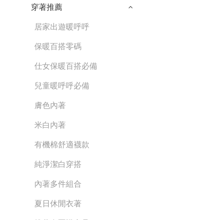
穿著推薦
居家出遊暖呼呼
保暖百搭零碼
仕女保暖百搭必備
兒童暖呼呼必備
膚色內著
米白內著
有機棉舒適襪款
純淨潔白穿搭
內著多件組合
夏日休閒衣著