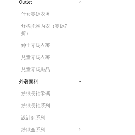
Outlet
仕女零碼衣著
舒棉托胸內衣（零碼7
折）
紳士零碼衣著
兒童零碼衣著
兒童零碼織品
外著面料
紗織長袖零碼
紗織長袖系列
設計師系列
紗織全系列