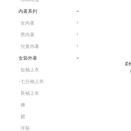
內著系列
女內著
男內著
兒童內著
女裝外著
柔
短袖上衣
七分袖上衣
長袖上衣
褲
裙
洋裝