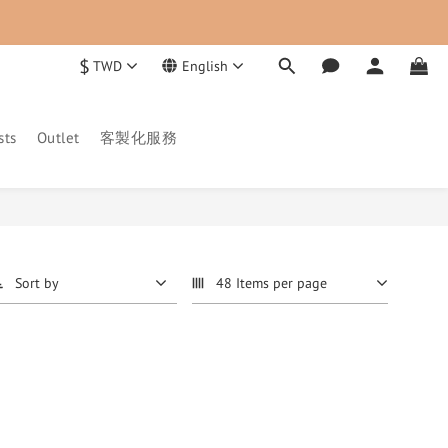
$
TWD
English
sts
Outlet
客製化服務
Sort by
48 Items per page