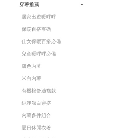
穿著推薦
居家出遊暖呼呼
保暖百搭零碼
仕女保暖百搭必備
兒童暖呼呼必備
膚色內著
米白內著
有機棉舒適襪款
純淨潔白穿搭
內著多件組合
夏日休閒衣著