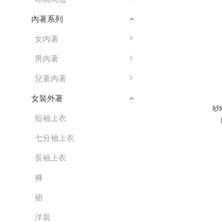
內著系列
女內著
男內著
兒童內著
女裝外著
紗
短袖上衣
七分袖上衣
長袖上衣
褲
裙
洋裝