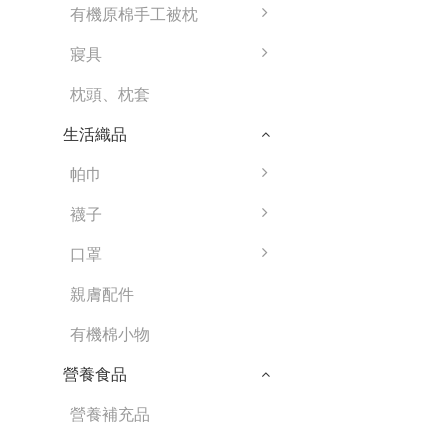
有機原棉手工被枕
寢具
枕頭、枕套
生活織品
帕巾
襪子
口罩
親膚配件
有機棉小物
營養食品
營養補充品