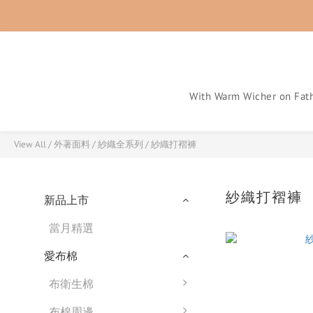
With Warm Wicher on Fath
View All
/
外著面料
/
紗織全系列
/
紗織打褶褲
紗織打褶褲
新品上市
當月精選
愛布棉
布衛生棉
布棉周邊