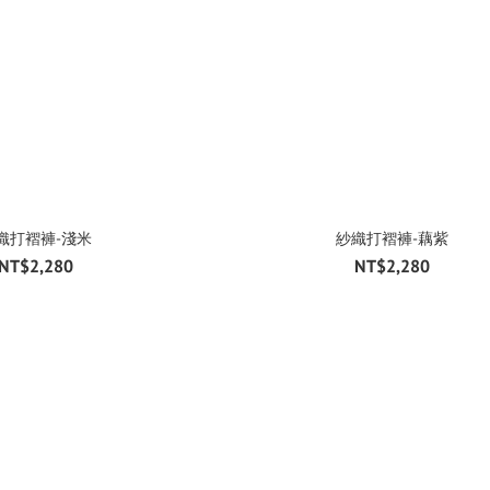
織打褶褲-淺米
紗織打褶褲-藕紫
NT$2,280
NT$2,280