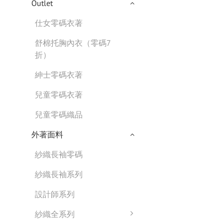
Outlet
仕女零碼衣著
舒棉托胸內衣（零碼7
折）
紳士零碼衣著
兒童零碼衣著
兒童零碼織品
外著面料
紗織長袖零碼
紗織長袖系列
設計師系列
紗織全系列