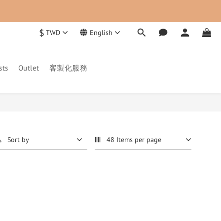
$
TWD
English
sts
Outlet
客製化服務
Sort by
48 Items per page