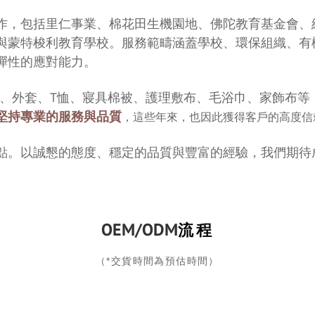
作，包括里仁事業、棉花田生機園地、佛陀教育基金會、
與蒙特梭利教育學校。服務範疇涵蓋學校、環保組織、有
彈性的應對能力。
心、外套、T恤、寢具棉被、護理敷布、毛浴巾、家飾布
堅持專業的服務與品質
，這些年來，也因此獲得客戶的高度信
點。以誠懇的態度、穩定的品質與豐富的經驗，我們期待
。
OEM/ODM
流程
（*交貨時間為預估時間）