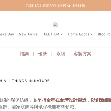
7/28-8/23 透氣配件 2件95折  3件88折
7/28-8/23 紳士內著 2件9折
7/28-8/23 紳士內著 2件9折
er's Day
New Arrival
ALL ITEM
Home Goods
Blog Po
｜
諮詢
｜
優勢
｜
永續
｜
客製方案
｜
H ALL THINGS IN NATURE.
有機棉的環保紡織，並
堅持全程在台灣設計製造，以創新細
服飾、居家寢飾等與環保機能布料領域。