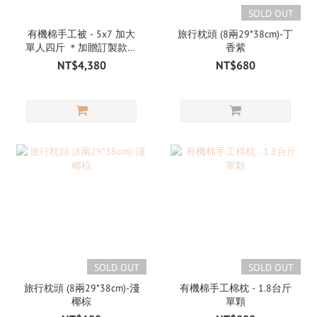
SOLD OUT
有機棉手工被 - 5x7 加大
旅行枕頭 (8兩29*38cm)-丁
單人四斤 ＊加贈訂製款收
香紫
納提袋
NT$4,380
NT$680
SOLD OUT
SOLD OUT
旅行枕頭 (8兩29*38cm)-淺
有機棉手工棉枕 - 1.8台斤
椰棕
單顆