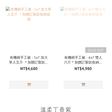
SOLD OUT
有機棉手工被 - 5x7 加大
有機棉手工被 - 6x7 雙人
單人五斤 ＊加贈訂製款收
六斤＊加贈訂製款收納提
納提袋
袋
NT$4,680
NT$4,980
溫柔丁香紫