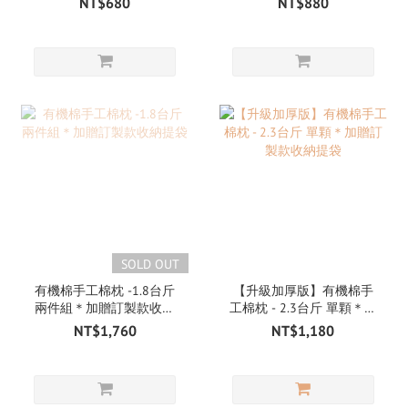
NT$680
NT$880
SOLD OUT
有機棉手工棉枕 -1.8台斤
【升級加厚版】有機棉手
兩件組＊加贈訂製款收納
工棉枕 - 2.3台斤 單顆＊加
提袋
贈訂製款收納提袋
NT$1,760
NT$1,180