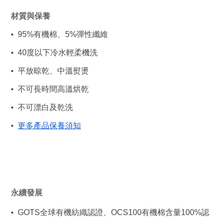
材質與保養 
•  95%有機棉、5%彈性纖維
•  40度以下冷水輕柔機洗
•  平放晾乾、中溫熨燙
•  不可長時間高溫烘乾
•  不可漂白及乾洗
•  
更多產品保養須知
永續發展
•  GOTS全球有機紡織認證、OCS100有機棉含量100%認