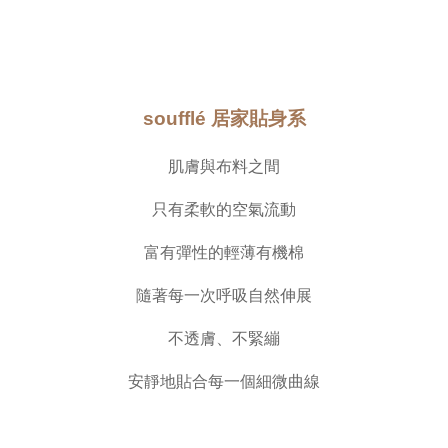
soufflé 居家貼身系
肌膚與布料之間
只有柔軟的空氣流動
富有彈性的輕薄有機棉
隨著每一次呼吸自然伸展
不透膚、不緊繃
安靜地貼合每一個細微曲線