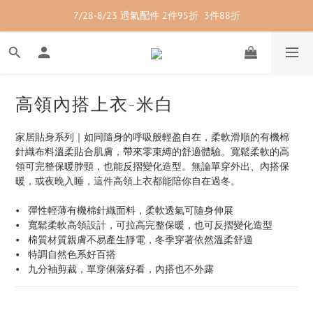
7/28-8/23 透氣配件 2件95折  3件88折
7/28-8/23 紳士內著 2件9折
7/28-8/23 紳士內著 2件9折
高領內搭上衣-米白
家居貼身系列｜如同隨身的呼吸般輕盈自在，柔軟滑順的有機棉
針織布料溫柔貼合肌膚，帶來零束縛的舒適體驗。寬鬆柔軟的高
領可完整保暖脖頸，也能反摺變化造型。無論單穿外出、內搭保
暖，或夜晚入睡，這件高領上衣都能陪你自在過冬。
•   彈性輕薄有機棉針織面料，柔軟透氣可隨身伸展
•   寬鬆柔軟高領設計，可拉高完整保暖，也可反摺變化造型
•   棉質材質親膚不易產生靜電，冬季穿著依然溫柔舒適
•   特調自然色系好百搭
•   九分袖剪裁，單穿俐落好看，內搭也不外露