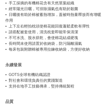
•  ​​​​手工採摘的有機棉花含有天然莖葉組織
•  經常陽光日曬，可排除濕氣也有助於殺菌
•  日曬後有助於棉被蓄熱增加，蓋被時熱量釋放而有增暖
作用
•  上下左右輕拍枕頭使棉花能回復蓬鬆柔軟有彈性
•  請搭配被套使用，清洗枕套即能常保清潔
•  不可水洗、脫水烘乾，會使棉花結成硬塊
•  長時間未使用請置於收納袋，防污隔離濕氣
•  每床包裝附贈棉被專用拉鍊收納袋，方便好收納
永續發展
•  GOTS全球有機紡織認證
•  對社會和環境負責任的實踐製造
•  支持在地手工技藝傳承，堅持傳統製程
品質