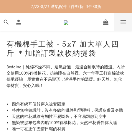
7/28-8/23 透氣配件 2件95折  3件88折
7/28-8/23 紳士內著 2件9折
7/28-8/23 紳士內著 2件9折
有機棉手工被 - 5x7 加大單人四
斤 ＊加贈訂製款收納提袋
Bedding｜純棉不燥不悶、透氣舒適，最適合睡眠時的體溫。內胎
全使用100%有機棉花，彷彿睡在自然裡。六十年手工打造棉被枕
傳承經驗，厚實實在不易變形，滿滿手作的溫暖。純天然、無化
學材質，安心入眠！
•   四角有綁耳便於穿入被套固定
•   整件無拉鍊設計，沒有多餘的鐵件和塑膠料，保護皮膚及身體
•   天然的棉花纖維有韌性不易斷裂，不容易飄散到空中
•   無染被胎布包裹內胎100%有機棉花，天然棉花香伴你入睡
•   唯一可在正午盡情日曬的材質