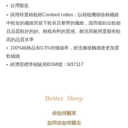
•  台灣製造
•  採用特選精梳棉Combed cotton：以精梳機移除棉纖維
中較短的纖維而留下較長且整齊的纖維，因而能紡出較細
且品質較好的紗。精梳布料的質感、耐洗與耐用度都有較
高的品質水準
•  100%純棉品有0.3%些微縮率，經洗滌後觸感會更加柔
軟細緻
•  經濟部標準檢驗局BSMI號：M37117
Better  Sleep
你如何醒來
如同你如何睡去