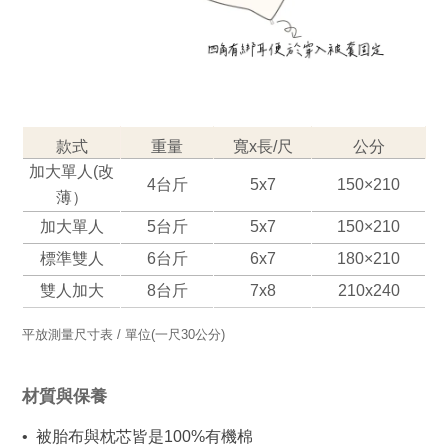
款式
重量
寬x長/尺
公分
加大單人(改
4台斤
5x7
150×210
薄）
加大單人
5台斤
5x7
150×210
標準雙人
6台斤
6x7
180×210
雙人加大
8台斤
7x8
210x240
平放測量尺寸表 / 單位(一尺30公分)
材質與保養
•  被胎布與枕芯皆是100%有機棉