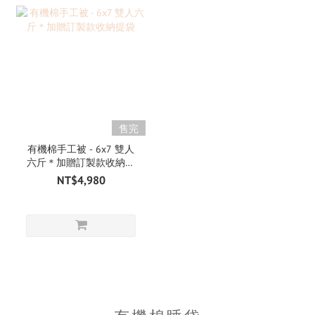
售完
有機棉手工被 - 6x7 雙人
六斤＊加贈訂製款收納提
袋
NT$4,980