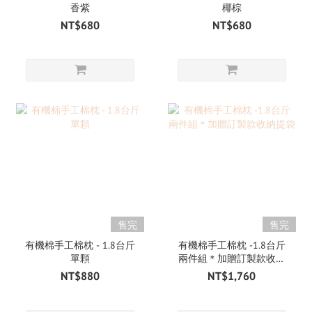
香紫
椰棕
NT$680
NT$680
售完
售完
有機棉手工棉枕 - 1.8台斤
有機棉手工棉枕 -1.8台斤
單顆
兩件組＊加贈訂製款收納
提袋
NT$880
NT$1,760