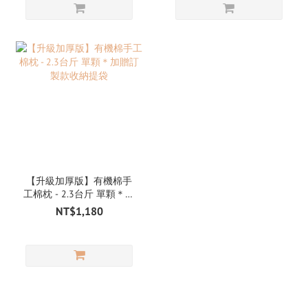
【升級加厚版】有機棉手
工棉枕 - 2.3台斤 單顆＊加
贈訂製款收納提袋
NT$1,180