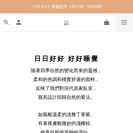
7/28-8/23 透氣配件 2件95折  3件88折
7/28-8/23 紳士內著 2件9折
7/28-8/23 紳士內著 2件9折
日日好好 好好睡覺
隨著四季自然的變化而來的靈感，
柔和的色調和樸實舒適的面料，
反映了我們對現代居家臥室，
寢具設計回歸自然的看法。
如風般溫柔的淡雅丁香紫、
有著裸膚般微妙的淺椰棕、
經典自然的原棉純淨白、