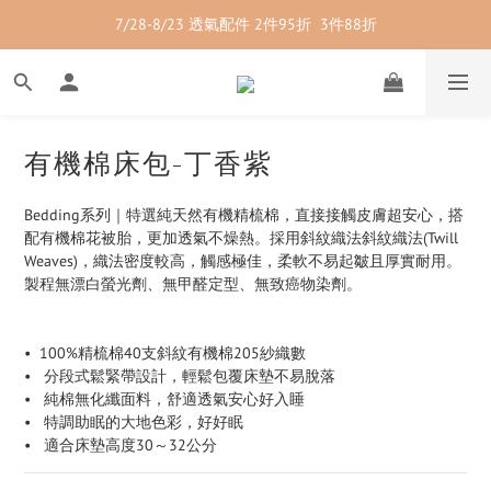
7/28-8/23 透氣配件 2件95折  3件88折
7/28-8/23 紳士內著 2件9折
7/28-8/23 紳士內著 2件9折
有機棉床包-丁香紫
Bedding系列｜特選純天然有機精梳棉，直接接觸皮膚超安心，搭
配有機棉花被胎，更加透氣不燥熱。採用斜紋織法斜紋織法(Twill 
Weaves)，織法密度較高，觸感極佳，柔軟不易起皺且厚實耐用。
製程無漂白螢光劑、無甲醛定型、無致癌物染劑。
•  100%精梳棉40支斜紋有機棉205紗織數
•   分段式鬆緊帶設計，輕鬆包覆床墊不易脫落
•   純棉無化纖面料，舒適透氣安心好入睡
•   特調助眠的大地色彩，好好眠
•   適合床墊高度30～32公分