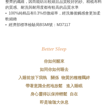
整齊的纖維，因而能紡出較細且品質較好的紗。精梳布料
的質感、耐洗與耐用度都有較高的品質水準
•  100%純棉品有0.3%些微縮率，經洗滌後觸感會更加柔
軟細緻
•  經濟部標準檢驗局BSMI號：M37117
Better Sleep
你如何醒來
如同你如何睡去
入睡前放下我執   關係  物質的種種羈絆
帶著意識全然地放鬆   進入睡眠
身心靈得以保持輕鬆  自在
即是瑜珈大休息