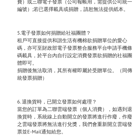
費）或三聯電子發票（公司報帳用，需提供公司統一
編號）;若已選擇載具或捐贈，請恕無法提供紙本。
5.電子發票如何捐贈給社福團體？
租戶可直接提供和諧生活有機棉欲捐贈單位的愛心
碼，亦可至財政部電子發票整合服務平台申請手機條
碼載具，於平台內自行設定消費發票欲捐贈的社福團
體即可。
捐贈後無法取消，其所有權即屬於受贈單位。（同傳
統發票捐贈）
6. 退換貨時，已開立發票如何處理？
當您的訂單為二聯雲端發票（個人消費），如遇到退
換貨時，系統線上自動開立的發票將進行作廢，作廢
之雲端發票將無法進行兌獎，我們會重新開立
雲端發
票並E-Mail通知給您
。