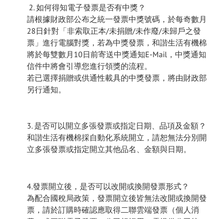
2. 如何得知電子發票是否有中獎？
請根據財政部公布之統一發票中獎號碼，於每奇數月
28日針對「非索取正本/未捐贈/未作廢/未歸戶之發
票」進行電腦對獎，若為中獎發票，和諧生活有機棉
將於每雙數月10日前寄送中獎通知E-Mail，中獎通知
信件中將會引導您進行領獎的流程。
若已選擇捐贈或供通性載具的中獎發票，將由財政部
另行通知。
3. 是否可以開立多張發票或指定日期、品項及金額？
和諧生活有機棉採自動化系統開立，請恕無法分別開
立多張發票或指定開立其他品名、金額與日期。
4.發票開立後，是否可以改開或換開發票形式？
為配合國稅局政策，發票開立後皆無法改開或換開發
票，請於訂購時確認應取得二聯雲端發票（個人消