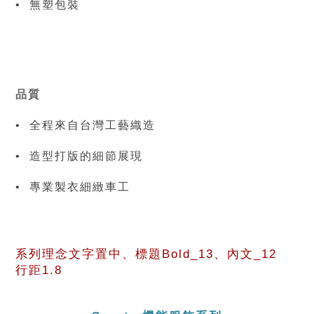
•  無塑包裝
品質
•  全程來自台灣工藝織造
•  造型打版的細節展現
•  專業製衣細緻車工
系列理念文字置中、標題Bold_13、內文_12   
行距1.8