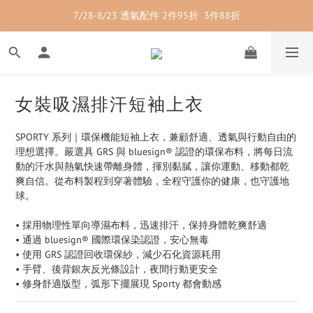
7/28-8/23 透氣配件 2件95折  3件88折
7/28-8/23 紳士內著 2件9折
7/28-8/23 紳士內著 2件9折
女裝吸濕排汗短袖上衣
SPORTY 系列｜環保機能短袖上衣，兼顧舒適、透氣與行動自由的
理想選擇。嚴選具 GRS 與 bluesign® 認證的環保布料，將每日流
動的汗水與熱氣快速帶離身體，揮別黏膩，讓你運動、移動都乾
爽自信。從布料製程到穿著體驗，全程守護你的健康，也守護地
球。
• 採用物理性單向導濕布料，迅速排汗，保持身體乾爽舒適
• 通過 bluesign® 國際環保染認證，安心無毒
• 使用 GRS 認證回收環保紗，減少石化資源耗用
• 手臂、後背銀灰反光條設計，夜間行動更安全
• 修身舒適版型，弧形下擺展現 Sporty 都會動感