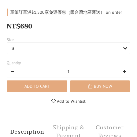
單筆訂單滿$1,500享免運優惠（限台灣地區運送） on order
NT$680
Size
Quantity
ADD TO CART
BUY NOW
Add to Wishlist
Shipping &
Customer
Description
Payment
Reviews