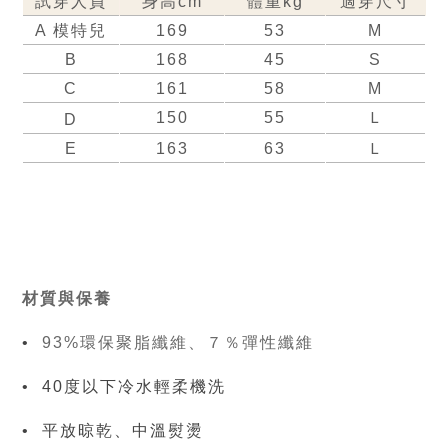
試穿人員
身高cm
體重kg
適穿尺寸
A 模特兒
169
53
M
B
168
45
S
C
161
58
M
150
55
Ｌ
D
E
163
63
Ｌ
材質與保養 
•  
93%環保聚脂纖維、７％彈性纖維
•  40度以下冷水輕柔機洗
•  平放晾乾、中溫熨燙