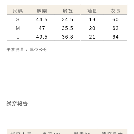
尺碼
胸圍
肩寬
袖長
衣長
S
44.5
34.5
19
60
M
47
35.5
20
62
L
49.5
36.8
21
64
平放測量 / 單位公分
試穿報告   