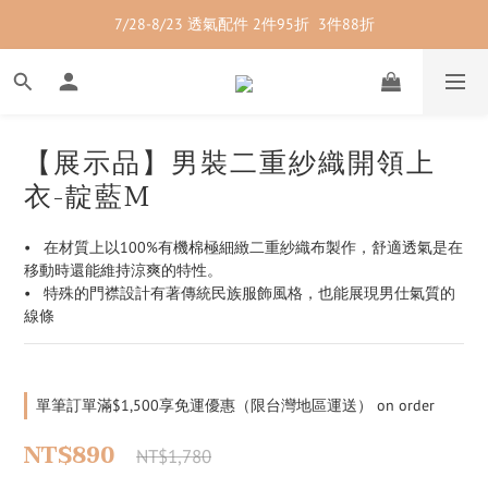
7/28-8/23 透氣配件 2件95折  3件88折
7/28-8/23 紳士內著 2件9折
7/28-8/23 紳士內著 2件9折
【展示品】男裝二重紗織開領上
衣-靛藍M
•   在材質上以100%有機棉極細緻二重紗織布製作，舒適透氣是在
移動時還能維持涼爽的特性。
•   特殊的門襟設計有著傳統民族服飾風格，也能展現男仕氣質的
線條
單筆訂單滿$1,500享免運優惠（限台灣地區運送） on order
NT$890
NT$1,780