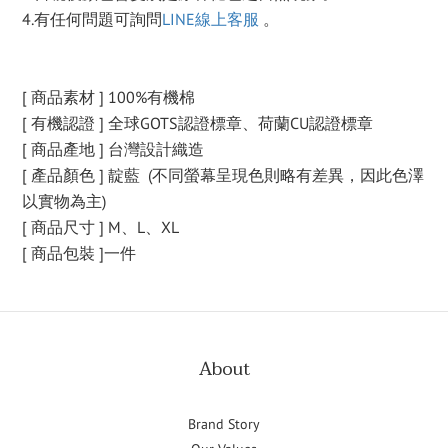
4.有任何問題可詢問
LINE線上客服
。
[ 商品素材 ] 100%有機棉
[ 有機認證 ] 全球GOTS認證標章、荷蘭CU認證標章
[ 商品產地 ] 台灣設計織造
[ 產品顏色 ] 靛藍 (不同螢幕呈現色則略有差異，因此色澤
以實物為主)
[ 商品尺寸 ] M、L、XL
[ 商品包裝 ]一件
About
Brand Story