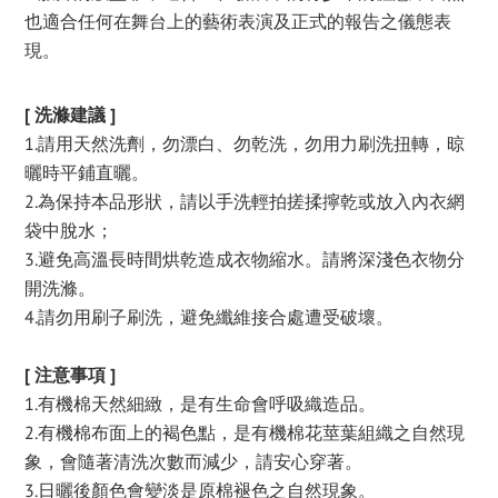
也適合任何在舞台上的藝術表演及正式的報告之儀態表
現。
[ 洗滌建議 ]
1.請用天然洗劑，勿漂白、勿乾洗，勿用力刷洗扭轉，晾
曬時平鋪直曬。
2.為保持本品形狀，請以手洗輕拍搓揉擰乾或放入內衣網
袋中脫水；
3.避免高溫長時間烘乾造成衣物縮水。請將深淺色衣物分
開洗滌。
4.請勿用刷子刷洗，避免纖維接合處遭受破壞。
[ 注意事項 ]
1.有機棉天然細緻，是有生命會呼吸織造品。
2.有機棉布面上的褐色點，是有機棉花莖葉組織之自然現
象，會隨著清洗次數而減少，請安心穿著。
3.日曬後顏色會變淡是原棉褪色之自然現象。