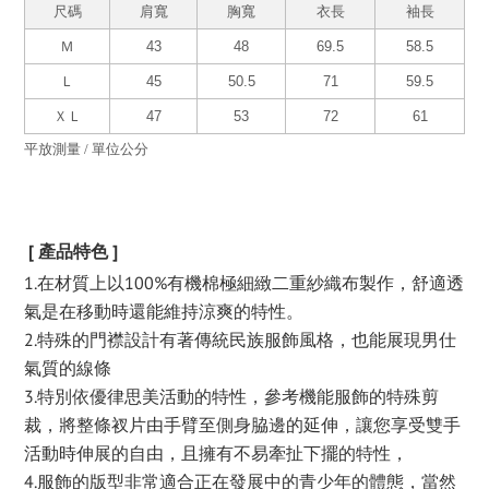
尺碼
肩寬
胸寬
衣長
袖長
Ｍ
43
48
69.5
58.5
Ｌ
45
50.5
71
59.5
ＸＬ
47
53
72
61
平放測量 / 單位公分
[ 產品特色 ]
1.在材質上以100%有機棉極細緻二重紗織布製作，舒適透
氣是在移動時還能維持涼爽的特性。
2.特殊的門襟設計有著傳統民族服飾風格，也能展現男仕
氣質的線條
3.特別依優律思美活動的特性，參考機能服飾的特殊剪
裁，將整條衩片由手臂至側身脇邊的延伸，讓您享受雙手
活動時伸展的自由，且擁有不易牽扯下擺的特性，
4.服飾的版型非常適合正在發展中的青少年的體態，當然