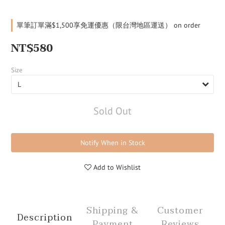
單筆訂單滿$1,500享免運優惠（限台灣地區運送） on order
NT$580
Size
Sold Out
Notify When in Stock
Add to Wishlist
Shipping &
Customer
Description
Payment
Reviews