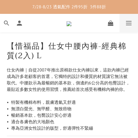
7/28-8/23 透氣配件 2件95折  3件88折
7/28-8/23 紳士內著 2件9折
7/28-8/23 紳士內著 2件9折
【惜福品】仕女中腰內褲-經典棉
質(2入) L
仕女內褲｜自從2007年推出原棉款仕女內褲以來，這款內褲已經
成為許多老顧客的首選，它獨特的設計和優質的材質讓它無法被
取代。中腰款示為最暢銷的基本款，側邊約6公分高的包臀設計，
最貼近多數女性的使用習慣，推薦給首次感受有機棉內褲的你。
•  特製有機棉布料，親膚透氣又舒適
•  無漂白螢光、無甲醛、無致癌物
•  暢銷基本款，包臀設計安心舒適
•  適合各膚色的大地顏色
•  專為亞洲女性設計的版型，舒適彈性不緊繃