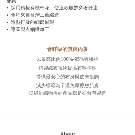
品質
•  採用精梳有機棉花，使這款服飾穿著舒適
•  全程來自台灣工藝織造
•  造型打版的細節展現
•  專業製衣細緻車工
會呼吸的無痕內著
以最高比例100%-95%有機棉
特製織布技術提高布料彈性
提供最安心的布身與皮膚接觸
減少標籤為了避免摩擦您肌膚
從線到織物再到產品都是在台灣製造
About