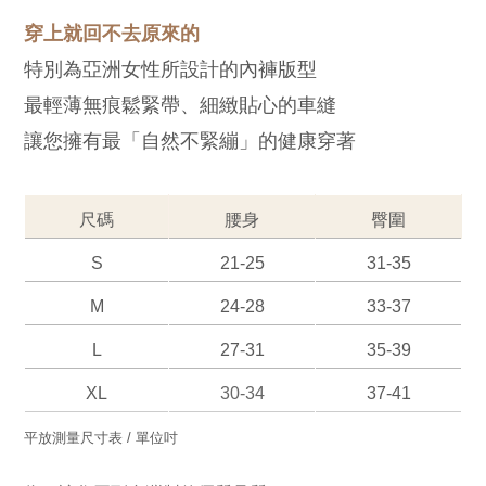
穿上就回不去原來的
特別為亞洲女性所設計的內褲版型
最輕薄無痕鬆緊帶、細緻貼心的車縫
讓您擁有最「自然不緊繃」的健康穿著
尺碼
腰身
臀圍
S
21-25
31-35
M
24-28
33-37
L
27-31
35-39
XL
30-34
37-41
平放測量尺寸表 / 單位吋