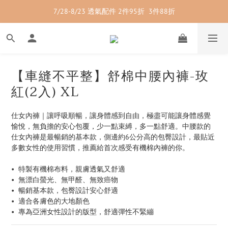
7/28-8/23 透氣配件 2件95折  3件88折
7/28-8/23 紳士內著 2件9折
7/28-8/23 紳士內著 2件9折
【車縫不平整】舒棉中腰內褲-玫
紅(2入) XL
仕女內褲｜讓呼吸順暢，讓身體感到自由，極盡可能讓身體感覺
愉悅，無負擔的安心包覆，少一點束縛，多一點舒適。中腰款的
仕女內褲是最暢銷的基本款，側邊約6公分高的包臀設計，最貼近
多數女性的使用習慣，推薦給首次感受有機棉內褲的你。
•  特製有機棉布料，親膚透氣又舒適
•  無漂白螢光、無甲醛、無致癌物
•  暢銷基本款，包臀設計安心舒適
•  適合各膚色的大地顏色
•  專為亞洲女性設計的版型，舒適彈性不緊繃