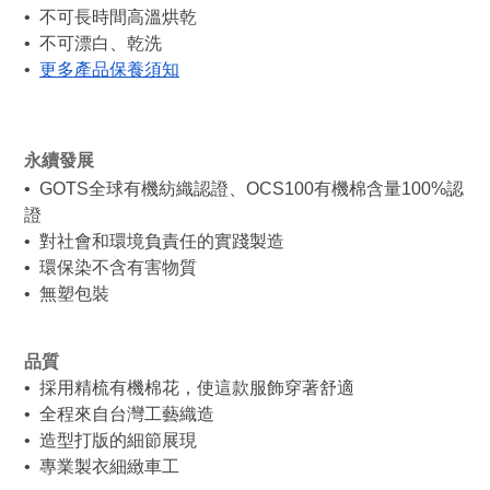
•  不可長時間高溫烘乾
•  不可漂白、乾洗
•  
更多產品保養須知
永續發展
•  GOTS全球有機紡織認證、OCS100有機棉含量100%認
證
•  對社會和環境負責任的實踐製造
•  環保染不含有害物質
•  無塑包裝
品質
•  採用精梳有機棉花，使這款服飾穿著舒適
•  全程來自台灣工藝織造
•  造型打版的細節展現
•  專業製衣細緻車工