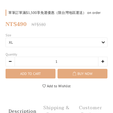
單筆訂單滿$1,500享免運優惠（限台灣地區運送） on order
NT$490
NT$580
Size
Quantity
ADD TO CART
BUY NOW
Add to Wishlist
Shipping &
Customer
Description