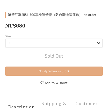
單筆訂單滿$1,500享免運優惠（限台灣地區運送） on order
NT$680
Size
Sold Out
Notify When in Stock
Add to Wishlist
Shipping &
Customer
Description