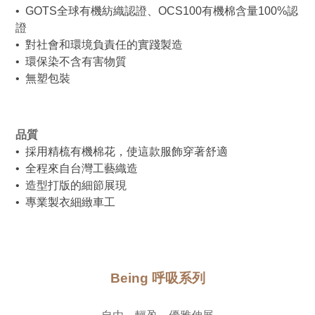
•  GOTS全球有機紡織認證、OCS100有機棉含量100%認
證
•  對社會和環境負責任的實踐製造
•  環保染不含有害物質
•  無塑包裝
品質
•  採用精梳有機棉花，使這款服飾穿著舒適
•  全程來自台灣工藝織造
•  造型打版的細節展現
•  專業製衣細緻車工
Being 呼吸系列