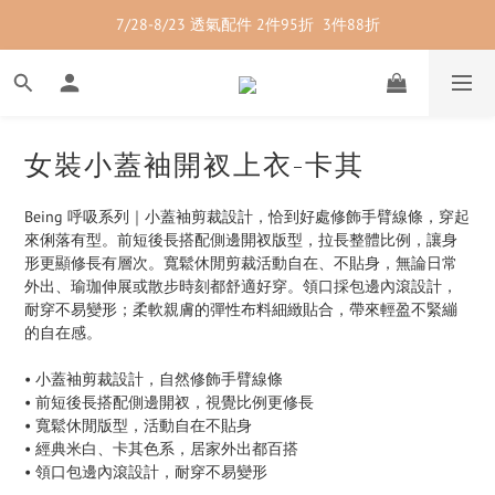
7/28-8/23 透氣配件 2件95折  3件88折
7/28-8/23 紳士內著 2件9折
7/28-8/23 紳士內著 2件9折
女裝小蓋袖開衩上衣-卡其
Being 呼吸系列｜小蓋袖剪裁設計，恰到好處修飾手臂線條，穿起
來俐落有型。前短後長搭配側邊開衩版型，拉長整體比例，讓身
形更顯修長有層次。寬鬆休閒剪裁活動自在、不貼身，無論日常
外出、瑜珈伸展或散步時刻都舒適好穿。領口採包邊內滾設計，
耐穿不易變形；柔軟親膚的彈性布料細緻貼合，帶來輕盈不緊繃
的自在感。
• 小蓋袖剪裁設計，自然修飾手臂線條
• 前短後長搭配側邊開衩，視覺比例更修長
• 寬鬆休閒版型，活動自在不貼身
• 經典米白、卡其色系，居家外出都百搭
• 領口包邊內滾設計，耐穿不易變形