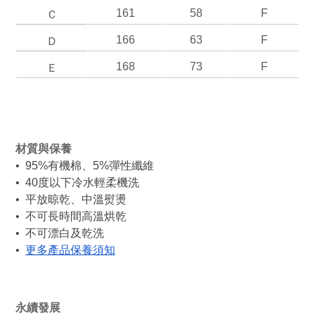
161
58
F
Ｃ
166
63
F
Ｄ
168
73
F
Ｅ
材質與保養 
•  95%有機棉、5%彈性纖維
•  40度以下冷水輕柔機洗
•  平放晾乾、中溫熨燙
•  不可長時間高溫烘乾
•  不可漂白及乾洗
•  
更多產品保養須知
永續發展