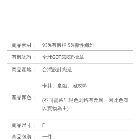
商品素材｜
95%有機棉 5%彈性纖維
有機認證｜
全球GOTS認證標章
商品產地｜
台灣設計織造
卡其
、拿鐵、淺灰藍
產品顏色｜
(不同螢幕呈現色則略有差異，因此色澤
以實物為主)
商品尺寸｜
F
商品包裝｜
一件