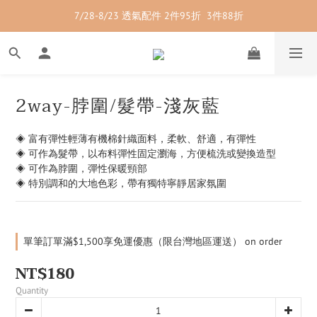
7/28-8/23 透氣配件 2件95折  3件88折
7/28-8/23 紳士內著 2件9折
7/28-8/23 紳士內著 2件9折
2way-脖圍/髮帶-淺灰藍
◈ 富有彈性輕薄有機棉針織面料，柔軟、舒適，有彈性
◈ 可作為髮帶，以布料彈性固定瀏海，方便梳洗或變換造型
◈ 可作為脖圍，彈性保暖頸部
◈ 特別調和的大地色彩，帶有獨特寧靜居家氛圍
單筆訂單滿$1,500享免運優惠（限台灣地區運送） on order
NT$180
Quantity