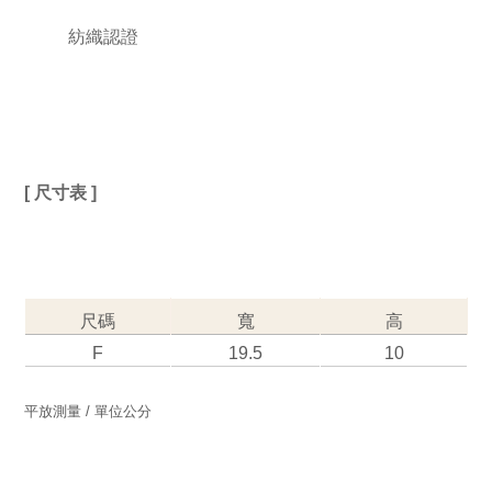
紡織認證
[ 尺寸表 ] 
尺碼
寬
高
F
19.5
10
平放測量 / 單位公分