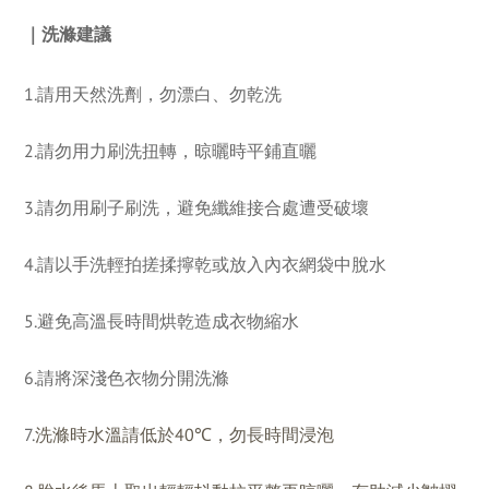
｜洗滌建議 
1.請用天然洗劑，勿漂白、勿乾洗
2.請勿用力刷洗扭轉，晾曬時平鋪直曬
3.請勿用刷子刷洗，避免纖維接合處遭受破壞
4.請以手洗輕拍搓揉擰乾或放入內衣網袋中脫水
5.避免高溫長時間烘乾造成衣物縮水
6.請將深淺色衣物分開洗滌
7.
洗滌時水溫請低於40℃，勿長時間浸泡