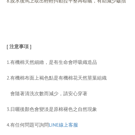
8.脫水後馬上取出輕輕抖動拉平整再晾曬，有助減少皺摺
[ 注意事項 ] 
1.有機棉天然細緻，是有生命會呼吸織造品
2.有機棉布面上褐色點是有機棉花天然莖葉組織
   會隨著清洗次數而減少，請安心穿著
3.日曬後顏色會變淡是原棉褪色之自然現象
4.有任何問題可詢問
LINE線上客服