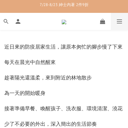
7/28-8/23 紳士內著 2件9折
7/28-8/23 男裝單品 2件9折
7/28-8/23 透氣配件 2件95折  3件88折
7/28-8/23 紳士內著 2件9折
近日來的防疫居家生活，讓原本匆忙的腳步慢了下來
每天在晨光中自然醒來
趁著陽光還溫柔，來到附近的林地散步
為一天的開始暖身
接著準備早餐、喚醒孩子、洗衣服、環境清潔、澆花
少了不必要的外出，深入簡出的生活節奏