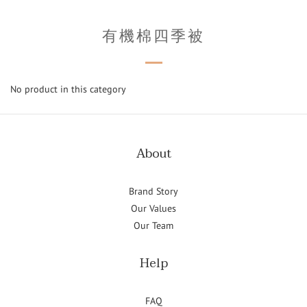
有機棉四季被
No product in this category
About
Brand Story
Our Values
Our Team
Help
FAQ