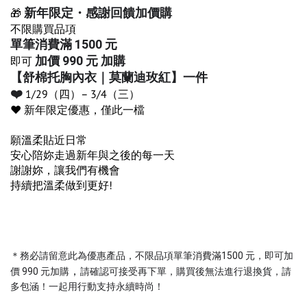
新年限定・感謝回饋加價購
🎁
不限購買品項
單筆消費滿 1500 元
加價 990 元 加購
即可
【舒棉托胸內衣｜莫蘭迪玫紅】一件
❤️
1/29（四）– 3/4（三）
❤️ 新年限定優惠，僅此一檔
願溫柔貼近日常
安心陪妳走過新年與之後的每一天
謝謝妳，讓我們有機會
持續把溫柔做到更好!
＊務必請留意此為優惠產品，不限品項單筆消費滿1500 元，即可加
，
價 990 元加購
請確認可接受再下單，購買後無法進行退換貨，請
多包涵！一起用行動支持永續時尚！