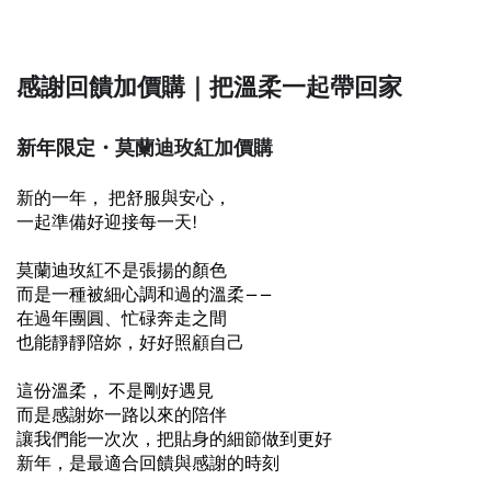
感謝回饋加價購｜把溫柔一起帶回家
新年限定・莫蘭迪玫紅加價購
新的一年， 把舒服與安心，
一起準備好迎接每一天!
莫蘭迪玫紅不是張揚的顏色
而是一種被細心調和過的溫柔——
在過年團圓、忙碌奔走之間
也能靜靜陪妳，好好照顧自己
這份溫柔， 不是剛好遇見
而是感謝妳一路以來的陪伴
讓我們能一次次，把貼身的細節做到更好
新年，是最適合回饋與感謝的時刻