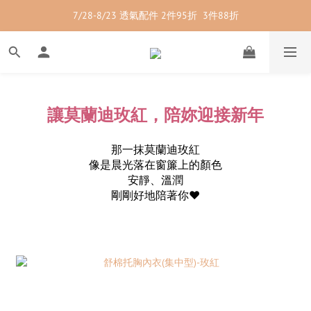
7/28-8/23 透氣配件 2件95折  3件88折
7/28-8/23 紳士內著 2件9折
7/28-8/23 紳士內著 2件9折
讓莫蘭迪玫紅，陪妳迎接新年
那一抹莫蘭迪玫紅
像是晨光落在窗簾上的顏色
安靜、溫潤
剛剛好地陪著你❤️