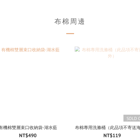
布棉周邊
SOLD 
有機棉雙層束口收納袋-湖水藍
布棉專用洗滌桶（此品項不寄送
NT$490
NT$119