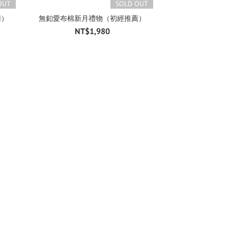
OUT
SOLD OUT
用）
無釦愛布棉新月禮物（初經推薦）
NT$1,980