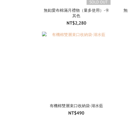
SOLD OUT
無釦愛布棉滿月禮物（量多使用）-卡
無
其色
NT$2,280
有機棉雙層束口收納袋-湖水藍
NT$490