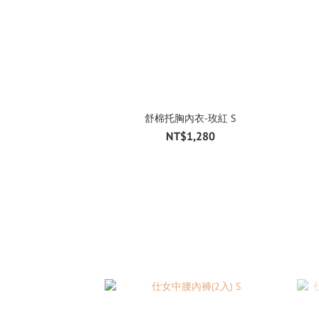
舒棉托胸內衣-玫紅 S
NT$1,280