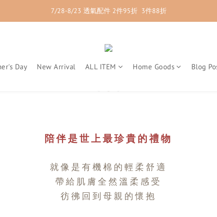
7/28-8/23 透氣配件 2件95折  3件88折
7/28-8/23 紳士內著 2件9折
7/28-8/23 紳士內著 2件9折
er's Day
New Arrival
ALL ITEM
Home Goods
Blog Po
陪伴是世上最珍貴的禮物
就像是有機棉的輕柔舒適
帶給肌膚全然溫柔感受
彷彿回到母親的懷抱