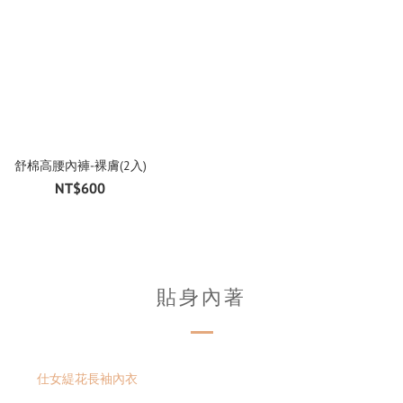
舒棉高腰內褲-裸膚(2入)
NT$600
貼身內著