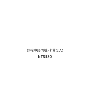
舒棉中腰內褲-卡其(2入)
NT$580