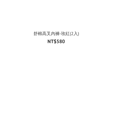
舒棉高叉內褲-玫紅(2入)
NT$580