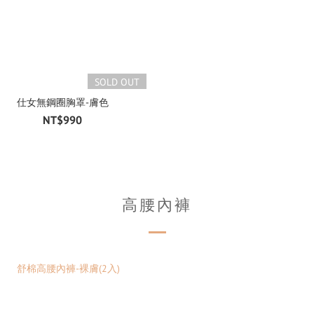
SOLD OUT
仕女無鋼圈胸罩-膚色
NT$990
高腰內褲