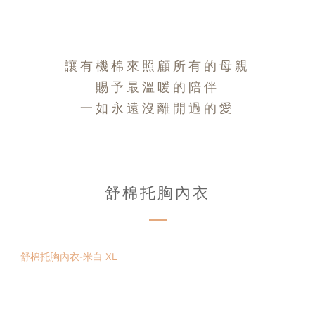
讓有機棉來照顧所有的母親
賜予最溫暖的陪伴
一如永遠沒離開過的愛
舒棉托胸內衣