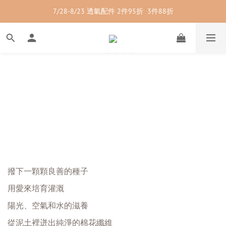
7/28-8/23 透氣配件 2件95折  3件88折
7/28-8/23 紳士內著 2件9折
7/28-8/23 紳士內著 2件9折
撥下一顆顆良善的種子
用愛來培育灌溉
陽光、空氣和水的滋養
從泥土裡迸出純淨的棉花纖維