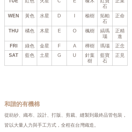
TUE
紅色
火星
C
E
橡木
紅寶
正業
石
WEN
黃色
水星
D
I
榆樹
拓帕
正命
石
THU
橘色
木星
E
O
楓樹
縞瑪
正精
瑙
進
FRI
綠色
金星
F
A
樺樹
瑪瑙
正念
SAT
藍色
土星
G
U
針葉
藍寶
正見
樹
石
和諧的有機棉
從紡紗、織布、設計、打版、剪裁、縫製到最終品管包裝，
皆以大量人力與手工方式，全程在台灣織造。