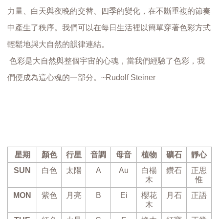
力量、白天與夜晚的交替、四季的變化，在不斷重複的節奏
中產生了秩序。我們可以在每日生活裡以簡單穿著色彩方式
輕鬆地與大自然的韻律連結。
色彩是大自然與整個宇宙的心魂，當我們經驗了色彩，我
們便成為這心魂的一部分。~Rudolf Steiner
星期
顏色
行星
音調
母音
植物
礦石
靜心
SUN
白色
太陽
A
Au
白楊
鑽石
正思
木
惟
MON
紫色
月亮
B
Ei
櫻花
月石
正語
木