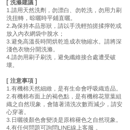
[ 洗滌建議 ] 
1.請用天然洗劑，勿漂白、勿乾洗，勿用力刷
洗扭轉，晾曬時平鋪直曬。
2.為保持本品形狀，請以手洗輕拍搓揉擰乾或
放入內衣網袋中脫水；
3.避免高溫長時間烘乾造成衣物縮水。請將深
淺色衣物分開洗滌。
4.請勿用刷子刷洗，避免纖維接合處遭受破
壞。
[ 注意事項 ] 
1.有機棉天然細緻，是有生命會呼吸織造品。
2.有機棉布面上的褐色點，是有機棉花莖葉組
織之自然現象，會隨著清洗次數而減少，請安
心穿著。
3.日曬後顏色會變淡是原棉褪色之自然現象。
4.有任何問題可詢問
LINE線上客服
 。