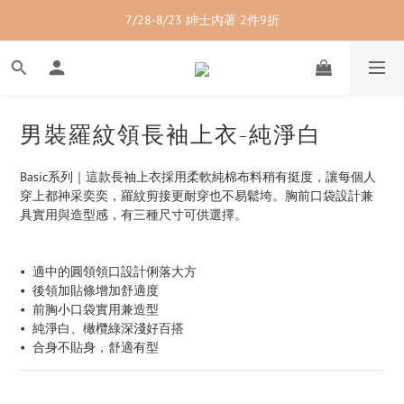
7/28-8/23 紳士內著 2件9折
7/28-8/23 紳士內著 2件9折
7/28-8/23 男裝單品 2件9折
7/28-8/23 透氣配件 2件95折  3件88折
男裝羅紋領長袖上衣-純淨白
7/28-8/23 紳士內著 2件9折
Basic系列｜這款長袖上衣採用柔軟純棉布料稍有挺度，讓每個人
穿上都神采奕奕，羅紋剪接更耐穿也不易鬆垮。胸前口袋設計兼
具實用與造型感，有三種尺寸可供選擇。
•  適中的圓領領口設計俐落大方
•  後領加貼條增加舒適度
•  前胸小口袋實用兼造型
•  純淨白、橄欖綠深淺好百搭
•  合身不貼身，舒適有型