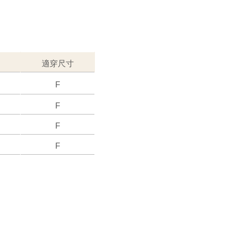
適穿尺寸
F
F
F
F