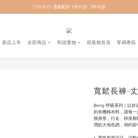
7/28-8/23 透氣配件 2件95折  3件88折
7/28-8/23 紳士內著 2件9折
7/28-8/23 紳士內著 2件9折
新品上市
全部商品
和諧選物
部落格首頁
零碼專區
寬鬆長褲-
Being 呼吸系列｜
的有機棉布料，讓每一
挑身形，行走、靜坐都
潤的大地色調，簡約卻
•  寬版剪裁設計，活