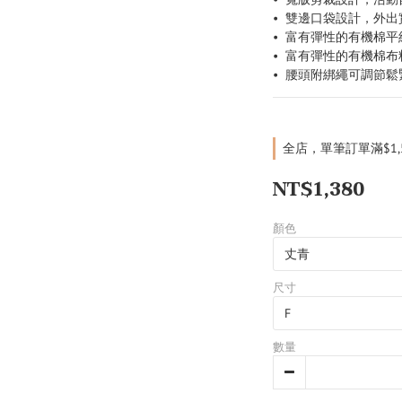
•  雙邊口袋設計，外
•  富有彈性的有機棉
•  富有彈性的有機棉
•  腰頭附綁繩可調節
全店，單筆訂單滿$1
NT$1,380
顏色
尺寸
數量