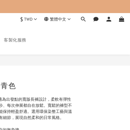
$
TWD
繁體中文
客製化服務
立即購買
丈青色
以舒適為出發點的寬版長褲設計，柔軟有彈性
步、每次伸展都自在放鬆。寬鬆的褲型不
能保持輕盈舒適。選用環保染整工藝與溫
有細節，展現自然柔和的日常風格。
動自如無負擔