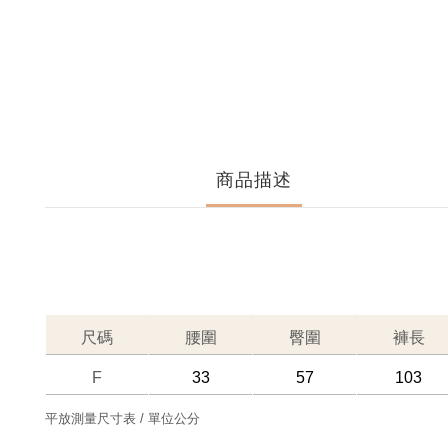
商品描述
尺碼
腰圍
臀圍
褲長
F
33
57
103
平放測量尺寸表 / 單位公分