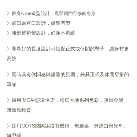
》
褲身A line造型設計，寬鬆簡約可修飾身形
》褲口為寬口設計，優雅有型
》腰部鬆緊帶設計，好穿不緊繃
》剛剛好的長度設計可搭配正式或休閒的鞋子，讓身材更
高挑
》
同時具有休閒感與優雅的氛圍，兼具正式及休閒穿搭的
單品
》採用IMO生態環保染，精選大地系列色彩，無重金屬、
無致癌物質
》採用GOTS國際認證有機棉，無農藥、無漂白螢光劑、
無甲醛