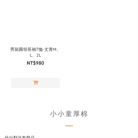
男裝圓領長袖T恤-丈青M、
L、2L
NT$980
小小童厚棉
此分類沒有商品