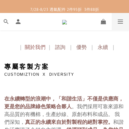
7/28-8/23 紳士內著 2件9折
7/28-8/23 透氣配件 2件95折  3件88折
7/28-8/23 紳士內著 2件9折
｜
｜
關於我們
｜
諮詢
｜
優勢
｜
永續
｜
專屬客製方案
CUSTOMIZTION
X DIVERSITY
在永續轉型的浪潮中，「和諧生活」不僅是供應商，
更是您的品牌綠色策略合夥人
。我們採用可靠來源和
高品質的有機棉，生產紗線、
原創布料和成品。 我
們深知，
真正的永續來自於對製程的絕對掌控。
和諧