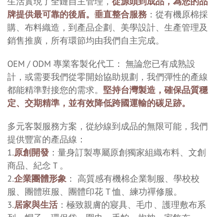
生活實現了全鏈自主管理，
從源頭到成品，為您的品
牌提供最可靠的後盾。垂直整合服務
：從有機原棉採
購、布料織造，到產品企劃、美學設計、生產管理及
銷售推廣，所有環節均由我們自主完成。
OEM / ODM 專業客製化代工： 無論您已有成熟設
計，或需要我們從零開始協助規劃，我們彈性的產線
都能精準對接您的需求。
堅持台灣製造，確保品質穩
定、交期精準，並有效降低跨國運輸的碳足跡。
多元客製服務方案，從紗線到成品的無限可能，我們
提供豐富的產品線：
1.
原創開發
：量身訂製專屬原創獨家組織布料
、文創
商品、紀念Ｔ。
2.
企業團體形象
： 高質感有機棉企業制服、學校校
服、團體班服、團體印花 T 恤
、練功禪修服。
3.
居家與生活
：極致親膚的寢具、毛巾、護理敷布系