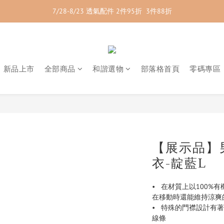
7/28-8/23 透氣配件 2件95折  3件88折
7/28-8/23 紳士內著 2件9折
7/28-8/23 紳士內著 2件9折
新品上市
全部商品
和諧選物
部落格首頁
零碼專區
【展示品】
衣-靛藍L
•   在材質上以10
在移動時還能維持涼爽
•   特殊的門襟設計
線條