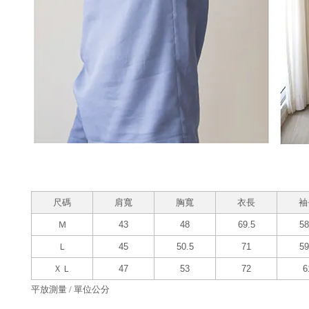
尺碼
肩寬
胸寬
衣長
袖
Ｍ
43
48
69.5
58
Ｌ
45
50.5
71
59
ＸＬ
47
53
72
6
平放測量 / 單位公分