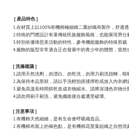
[ 產品特色 ]
1.在材質上以100%有機棉極細緻二重紗織布製作，舒
2.特殊的門襟設計有著傳統民族服飾風格，也能展現男仕
3.特別依優律思美活動的特性，參考機能服飾的特殊剪
4.服飾的版型非常適合正在發展中的青少年的體態，當
[ 洗滌建議 ]
1.請用天然洗劑，勿漂白、勿乾洗，勿用力刷洗扭轉，晾
2.為保持本品形狀，請以手洗輕拍搓揉擰乾或放入內衣網
3.避免高溫長時間烘乾造成衣物縮水。請將深淺色衣物分
4.請勿用刷子刷洗，避免纖維接合處遭受破壞。
[ 注意事項 ]
1.有機棉天然細緻，是有生命會呼吸織造品。
2.有機棉布面上的褐色點，是有機棉花莖葉組織之自然