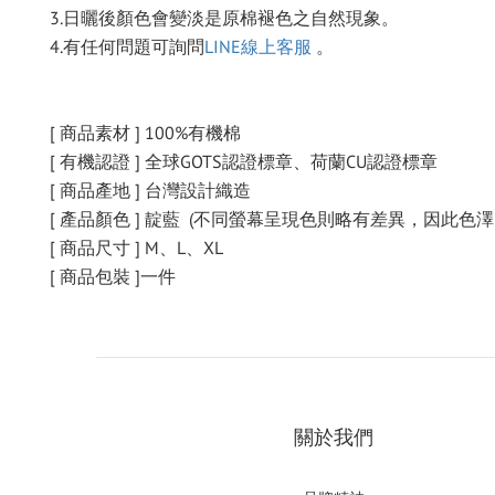
3.日曬後顏色會變淡是原棉褪色之自然現象。
4.有任何問題可詢問
LINE線上客服
。
[ 商品素材 ] 100%有機棉
[ 有機認證 ] 全球GOTS認證標章、荷蘭CU認證標章
[ 商品產地 ] 台灣設計織造
[ 產品顏色 ] 靛藍 (不同螢幕呈現色則略有差異，因此色
[ 商品尺寸 ] M、L、XL
[ 商品包裝 ]一件
關於我們