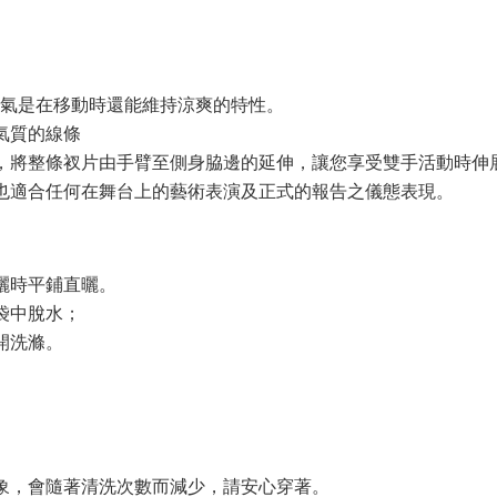
適透氣是在移動時還能維持涼爽的特性。
氣質的線條
裁，將整條衩片由手臂至側身脇邊的延伸，讓您享受雙手活動時伸
然也適合任何在舞台上的藝術表演及正式的報告之儀態表現。
曬時平鋪直曬。
袋中脫水；
開洗滌。
現象，會隨著清洗次數而減少，請安心穿著。