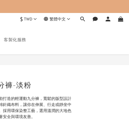
$
TWD
繁體中文
客製化服務
立即購買
分褲-淡粉
動打造的輕運動九分褲，寬鬆的版型設計
棉針織布料，讓你在伸展、行走或靜坐中
。採用環保染整工藝，選用溫潤的大地色
著安全與環境友善。