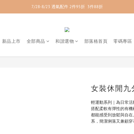
7/28-8/23 透氣配件 2件95折  3件88折
7/28-8/23 紳士內著 2件9折
7/28-8/23 紳士內著 2件9折
新品上市
全部商品
和諧選物
部落格首頁
零碼專區
女裝休閒九
輕運動系列｜為日常活
搭配柔軟有彈性的有機
都能感受到放鬆與自在
系，簡潔俐落又兼顧穿