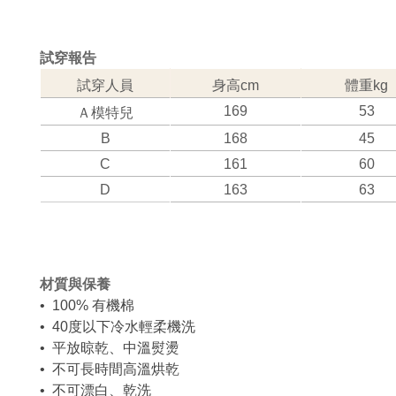
試穿報告
試穿人員
身高cm
體重kg
169
53
Ａ模特兒
B
168
45
C
161
60
D
163
63
材質與保養
• 100% 有機棉
• 40度以下冷水輕柔機洗
• 平放晾乾、中溫熨燙
• 不可長時間高溫烘乾
• 不可漂白、乾洗