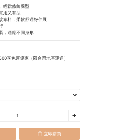
計，輕鬆修飾腿型
，實用又有型
平紋布料，柔軟舒適好伸展
行
鬆緊，適應不同身形
,500享免運優惠（限台灣地區運送）
立即購買