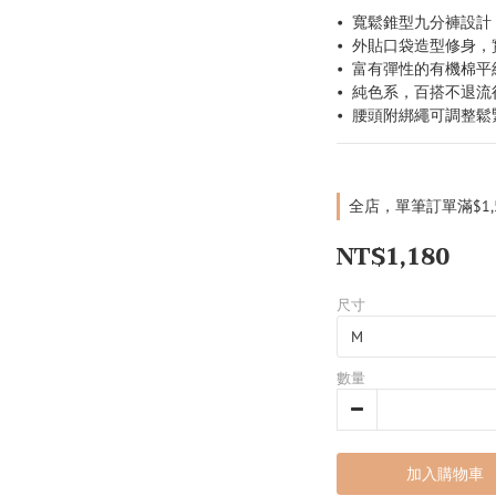
•  寬鬆錐型九分褲設
•  外貼口袋造型修身
•  富有彈性的有機棉
•  純色系，百搭不退流
•  腰頭附綁繩可調整
全店，單筆訂單滿$1
NT$1,180
尺寸
數量
加入購物車