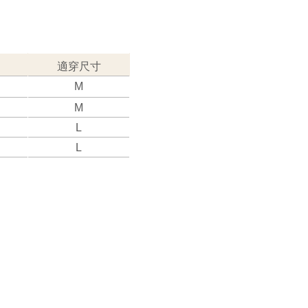
適穿尺寸
M
M
L
L