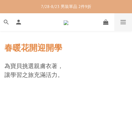
7/28-8/23 紳士內著 2件9折
7/28-8/23 男裝單品 2件9折
7/28-8/23 透氣配件 2件95折  3件88折
7/28-8/23 紳士內著 2件9折
春暖花開迎開學
為寶貝挑選親膚衣著，
讓學習之旅充滿活力。