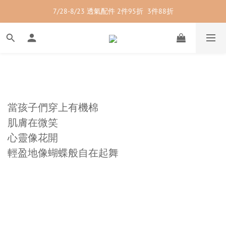
7/28-8/23 透氣配件 2件95折  3件88折
7/28-8/23 紳士內著 2件9折
7/28-8/23 紳士內著 2件9折
當孩子們穿上有機棉
肌膚在微笑
心靈像花開
輕盈地像蝴蝶般自在起舞