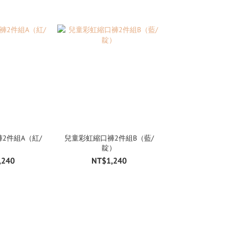
2件組A（紅/
兒童彩虹縮口褲2件組B（藍/
兒童彩虹縮口褲2
）
靛）
灰）
,240
NT$1,240
NT$1,