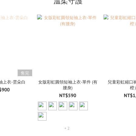
溫柔守護
售完
袖上衣-雲朵白
女版彩虹圓領短袖上衣-單件 (有
兒童彩虹縮口褲
腰身)
橙
$900
NT$590
NT$1
+ 2