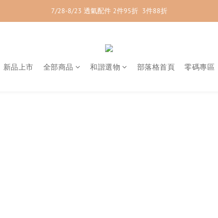
7/28-8/23 透氣配件 2件95折  3件88折
7/28-8/23 紳士內著 2件9折
7/28-8/23 紳士內著 2件9折
新品上市
全部商品
和諧選物
部落格首頁
零碼專區