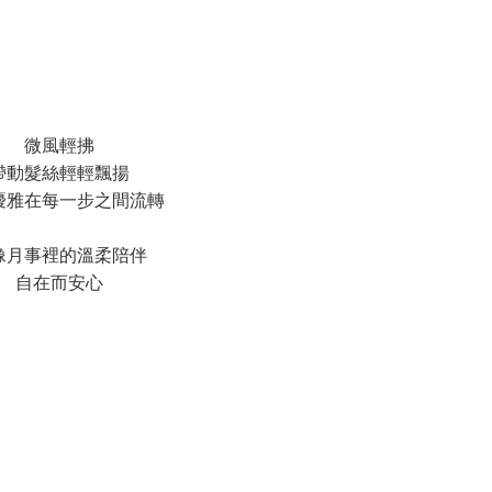
微風輕拂
帶動髮絲輕輕飄揚
優雅在每一步之間流轉
像月事裡的溫柔陪伴
自在而安心