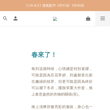
7/28-8/23 透氣配件 2件95折  3件88折
7/28-8/23 紳士內著 2件9折
7/28-8/23 紳士內著 2件9折
春來了！
每到這個時候，心情總是特別雀躍，
可能是因為百花爭妍、到處都冒出新
生嫩綠的枝芽。但更可能是因為終於
可以褪下冬衣，擺脫笨重大外套，換
上春意盎然的衣物的關係(笑)。
換上清爽舒服亮彩的服裝，身心也一