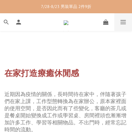
7/28-8/23 紳士內著 2件9折
7/28-8/23 男裝單品 2件9折
7/28-8/23 透氣配件 2件95折  3件88折
7/28-8/23 紳士內著 2件9折
在家打造療癒休閒感
近期因為疫情的關係，長時間待在家中，伴隨著孩子
們在家上課，工作型態轉換為在家辦公，原本家裡面
的使用空間，是否因此而有了些變化，客廳的茶几或
是餐桌開始變換成工作或學習桌、房間裡頭也漸漸增
加許多工作、學習等相關物品。不出門時，經常忘記
時間的流動。