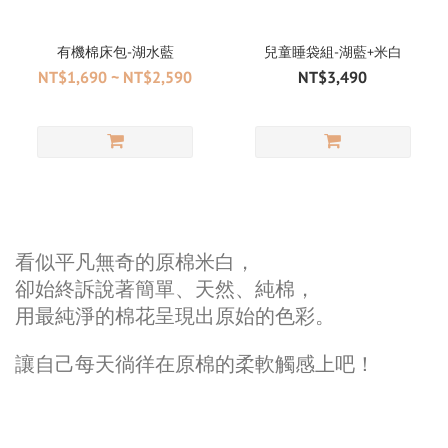
有機棉床包-湖水藍
兒童睡袋組-湖藍+米白
NT$1,690 ~ NT$2,590
NT$3,490
看似平凡無奇的原棉米白，
卻始終訴說著簡單、天然、純棉，​
用最純淨的棉花呈現出原始的色彩。​
讓自己每天徜徉在原棉的柔軟觸感上吧！