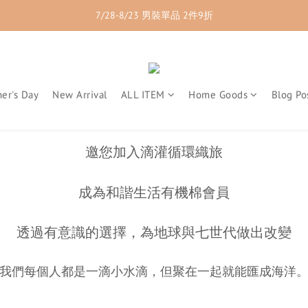
7/28-8/23 紳士內著 2件9折
7/28-8/23 男裝單品 2件9折
7/28-8/23 透氣配件 2件95折  3件88折
7/28-8/23 紳士內著 2件9折
er's Day
New Arrival
ALL ITEM
Home Goods
Blog Po
邀您加入滴灌循環織旅
成為和諧生活有機棉會員
透過有意識的選擇，為地球與七世代做出改變
我們每個人都是一滴小水滴，但聚在一起就能匯成海洋