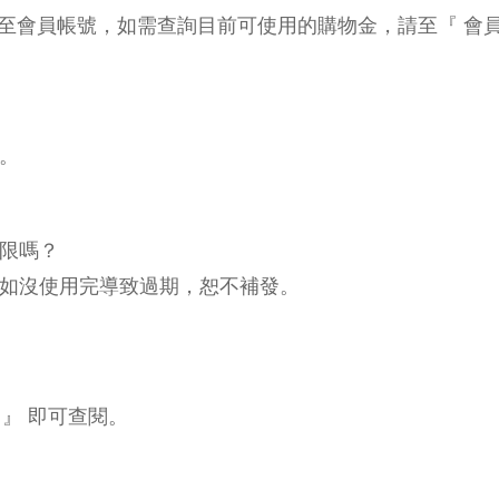
會員帳號，如需查詢目前可使用的購物金，請至『 會員專區
天。
期限嗎？
，如沒使用完導致過期，恕不補發。
 』 即可查閱。