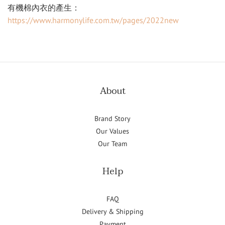
有機棉內衣的產生：
https://www.harmonylife.com.tw/pages/2022new
About
Brand Story
Our Values
Our Team
Help
FAQ
Delivery & Shipping
Payment