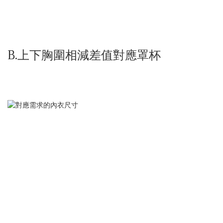
B.上下胸圍相減差值對應罩杯