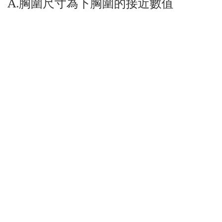
A.胸圍尺寸為下胸圍的接近數值