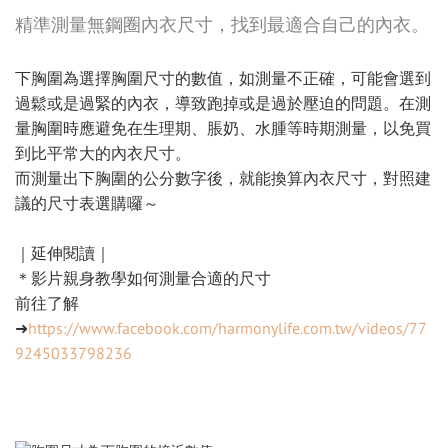
精準測量無鋼圈內衣尺寸，找到最適合自己的內衣。
下胸圍為選擇胸圍尺寸的數值，如測量不正確，可能會選到
過鬆或是過緊的內衣，導致跑掉或是過於壓迫的問題。在測
量胸圍時應避免在生理期、脹奶、水腫等時期測量，以免買
到比平常大的內衣尺寸。
而測量出下胸圍的公分數字後，就能換算內衣尺寸，對照建
議的尺寸表選購囉～
｜延伸閱讀｜
＊影片親身教學如何測量合適的尺寸
前往了解
➜
https://www.facebook.com/harmonylife.com.tw/videos/77
9245033798236