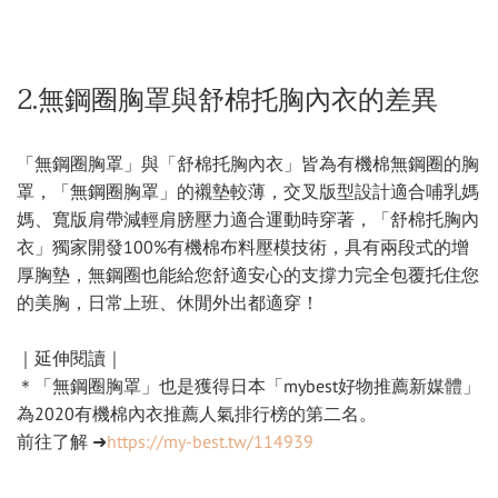
2.無鋼圈胸罩與舒棉托胸內衣的差異
「無鋼圈胸罩」與「舒棉托胸內衣」皆為有機棉無鋼圈的胸
罩，「無鋼圈胸罩」的襯墊較薄，交叉版型設計適合哺乳媽
媽、寬版肩帶減輕肩膀壓力適合運動時穿著，「舒棉托胸內
衣」獨家開發100%有機棉布料壓模技術，具有兩段式的增
厚胸墊，無鋼圈也能給您舒適安心的支撐力完全包覆托住您
的美胸，日常上班、休閒外出都適穿！
｜延伸閱讀｜
＊「無鋼圈胸罩」也是獲得日本「mybest好物推薦新媒體」
為2020有機棉內衣推薦人氣排行榜的第二名。
前往了解 ➜
https://my-best.tw/114939