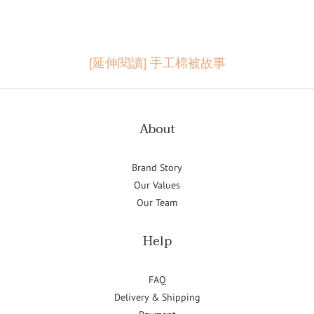
[延伸閱讀]
手工棉被故事
About
Brand Story
Our Values
Our Team
Help
FAQ
Delivery & Shipping